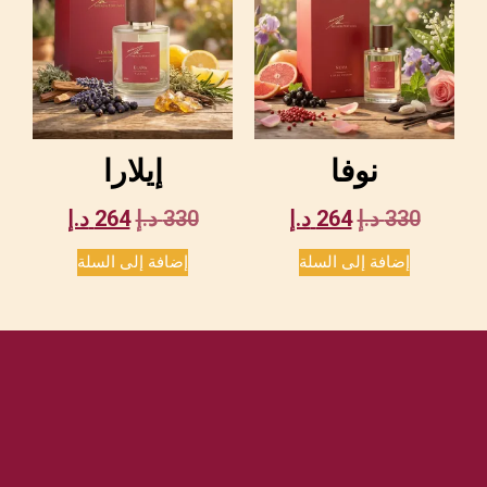
نوفا
إيلارا
330
د.إ
264
د.إ
330
د.إ
264
د.إ
إضافة إلى السلة
إضافة إلى السلة