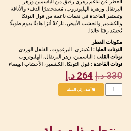
العطر عن تناغم زهري رقيق من الياسمين وزهر
البرتقال وزهرة الهليوتروب، مُستحضرًا الدفء والأناقة.
وتستقر القاعدة في نغمات ناعمة من فول التونكا
والكشمير والخشب الأبيض، تاركةً أثرًا هادئًا يدوم طويلًا
يُجسّد رقيًا خالدًا.
مكونات العطر
النوتات العليا :
الكمثرى، البرغموت، الفلفل الوردي
نوتات القلب :
الياسمين، زهر البرتقال، الهليوتروب
نوتات القاعدة :
فول التونكا، الكشمير، الأخشاب البيضاء
330
د.إ
264
د.إ
أضف إلى السلة