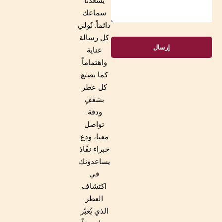
يسعدنا
سماعك
دائماً. نُولي
كل رسالة
إرسال
عناية
واهتماماً
كما نصنع
كل عطر
بشغفٍ
ودقة.
تواصل
معنا، ودع
خبراء نفّاذ
يساعدونك
في
اكتشاف
العطر
الذي يُعبّر