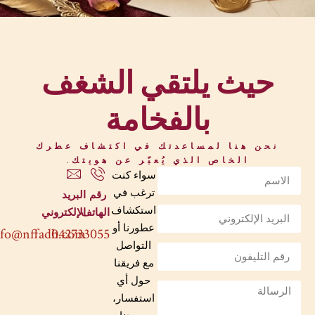
حيث يلتقي الشغف
بالفخامة
نحن هنا لمساعدتك في اكتشاف عطرك
الخاص الذي يُعبّر عن هويتك.
سواء كنت
ترغب في
رقم
البريد
استكشاف
الهاتف
الإلكتروني
عطورنا أو
info@nffadh.com
042733055
التواصل
مع فريقنا
حول أي
استفسار،